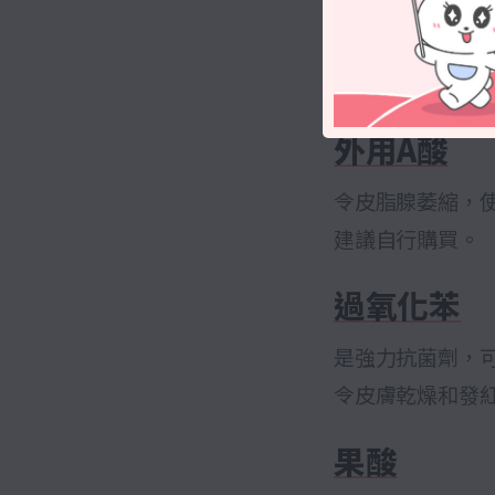
常見暗瘡
不少人在長暗瘡
外用A酸
令皮脂腺萎縮，
建議自行購買。
過氧化苯
是強力抗菌劑，
令皮膚乾燥和發
果酸