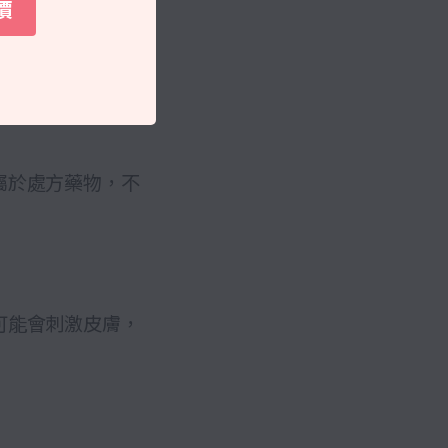
價
麼成份嗎？
屬於處方藥物，不
可能會刺激皮膚，