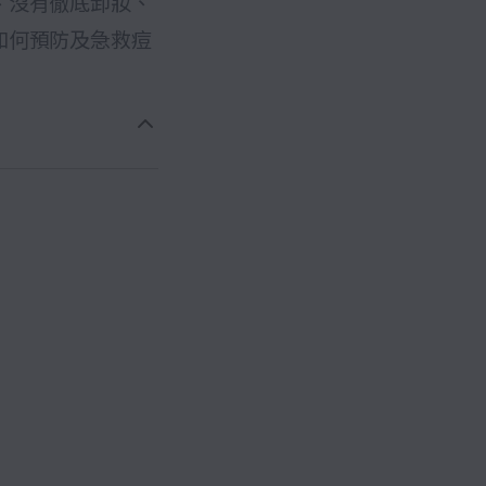
、沒有徹底卸妝、
如何預防及急救痘