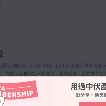
品
段
以分為3個階段，初起的暗瘡因為毛孔堵塞無法正常分
瘡。之後暗瘡情況進一步惡化，發炎感染，產生黃白色
，刺激分泌出黑色素，留下暗瘡印。
用過中伏
一鍵分享，換美