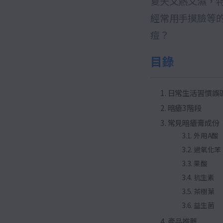
夏天又熱又濕，
經常用手摸臉等
痘？
目錄
日常生活習慣誤
暗瘡3階段
常見暗瘡膏成份
外用A酸
過氧化苯
果酸
抗生素
茶樹葉
益生菌
產品推薦