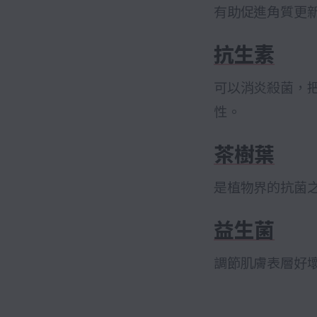
有助促進角質更
抗生素
可以消炎殺菌，
性。
茶樹葉
是植物界的抗菌
益生菌
調節肌膚表層好