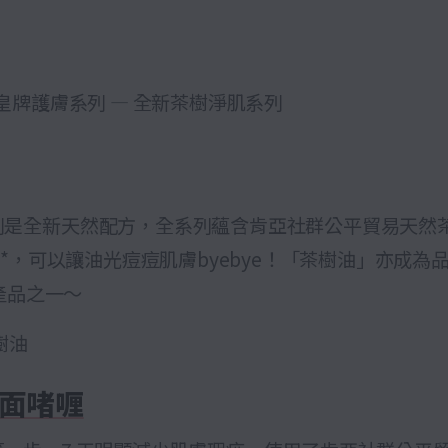
hop 皇牌護膚系列 — 全新茶樹淨肌系列
列是全新天然配方，全系列蘊含肯亞社群公平貿易天然
方*，可以讓油光痘痘肌膚byebye！「茶樹油」亦成為品
愛產品之一～
樹油
面啫喱