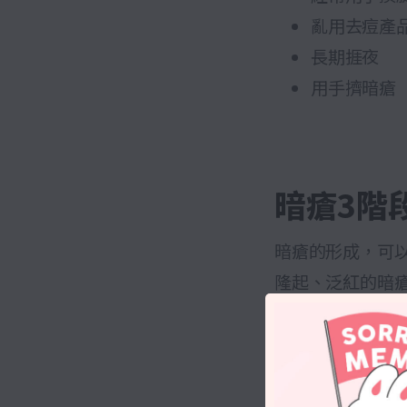
亂用去痘產
長期捱夜
用手擠暗瘡
暗瘡3階
暗瘡的形成，可
隆起、泛紅的暗
破壞了皮膚組織