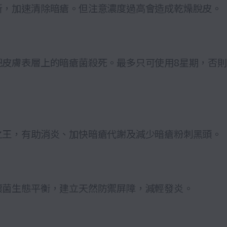
新，加速清除暗瘡。但注意濃度過高會造成乾燥脫皮。
把皮膚表層上的暗瘡菌殺死。最多只可使用8星期，否
之王，有助消炎、加快暗瘡代謝及減少暗瘡粉刺黑頭。
壞菌生態平衡，建立天然防禦屏障，減輕發炎。