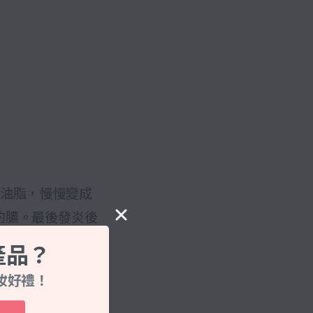
泌油脂，慢慢變成
的膿。最後發炎後
產品？
妝好禮！