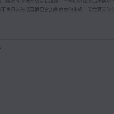
特別容易令膚況不穩定長痘痘，一年四季護膚品不換季
的不良日常生活習慣更會加劇痘痘的生成，究竟夏天該
區