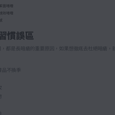
潔面啫喱
速效啫喱
感
習慣誤區
慣，都是長暗瘡的重要原因，如果想徹底去杜絕暗瘡，
！
膚品不換季
妝
物
臉