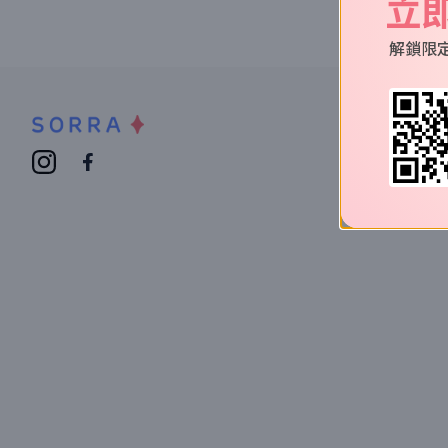
立
解鎖限