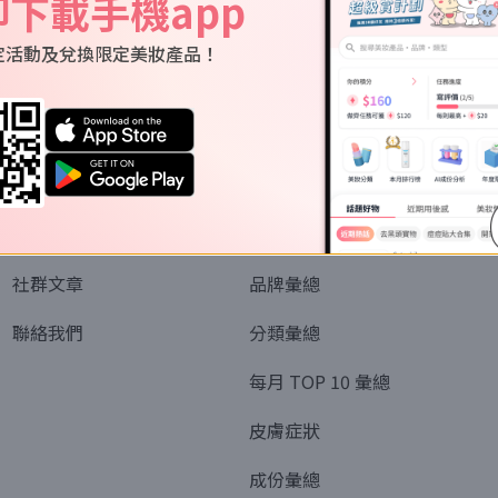
即下載手機app
定活動及兌換限定美妝產品！
關於我們
資訊
認識SORRA
全部排行榜
會員制度
美妝情報
社群文章
品牌彙總
聯絡我們
分類彙總
每月 TOP 10 彙總
皮膚症狀
成份彙總