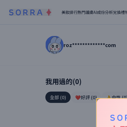
美妝排行
熱門護膚
AI成份分析
兌換禮
roz*************com
讀者【
roz*************com
】美妝真實
我用過的(
0
)
全部
(
0
)
❤️好評
(
0
)
👌中性
(
0