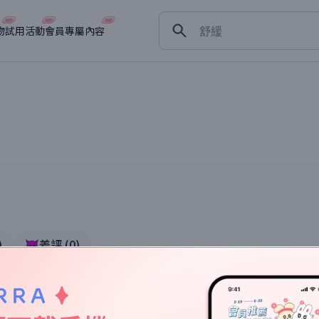
保濕
舒緩
物
試用活動
會員專屬內容
淡斑
深層清潔
抗衰老
體驗
)
👿差評
(
0
)