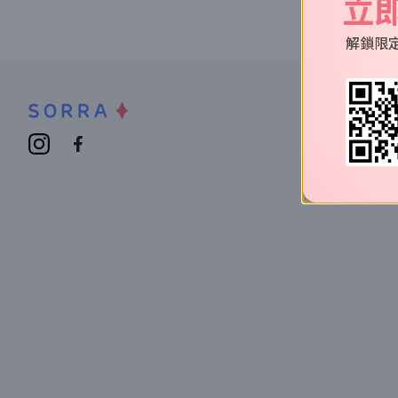
立
解鎖限