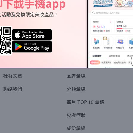
即下載手機app
定活動及兌換限定美妝產品！
關於我們
資訊
認識SORRA
全部排行榜
會員制度
美妝情報
社群文章
品牌彙總
聯絡我們
分類彙總
每月 TOP 10 彙總
皮膚症狀
成份彙總