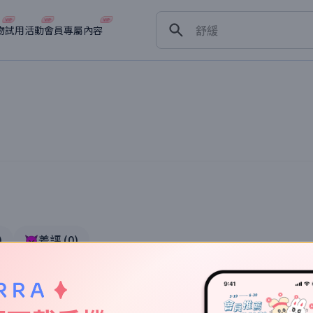
保濕
舒緩
物
試用活動
會員專屬內容
淡斑
深層清潔
抗衰老
實體驗
)
👿差評
(
0
)