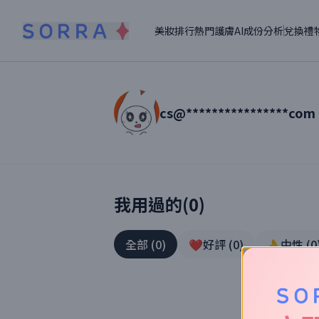
美妝排行
熱門護膚
AI成份分析
兌換禮
cs@****************com
讀者【
cs@****************com
】美妝真
我用過的(
0
)
全部
(
0
)
❤️好評
(
0
)
👌中性
(
0