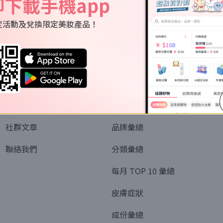
即下載手機app
定活動及兌換限定美妝產品！
關於我們
資訊
認識SORRA
全部排行榜
會員制度
美妝情報
社群文章
品牌彙總
聯絡我們
分類彙總
每月 TOP 10 彙總
皮膚症狀
成份彙總