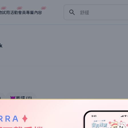
舒緩
物
試用活動
會員專屬內容
淡斑
深層清潔
抗衰老
hk
真實體驗
)
👿差評
(
0
)