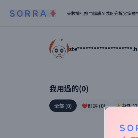
美妝排行
熱門護膚
AI成份分析
兌換禮
ste********************.
讀者【
ste********************.hk
】美妝
我用過的(
0
)
全部
(
0
)
❤️好評
(
0
)
👌中性
(
0