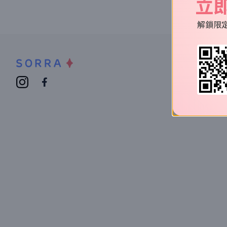
立
解鎖限