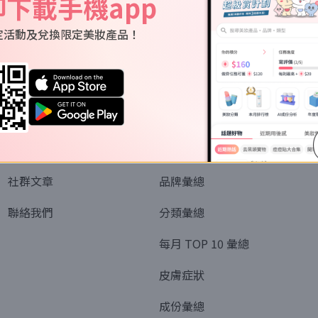
即下載手機app
定活動及兌換限定美妝產品！
關於我們
資訊
認識SORRA
全部排行榜
會員制度
美妝情報
社群文章
品牌彙總
聯絡我們
分類彙總
每月 TOP 10 彙總
皮膚症狀
成份彙總