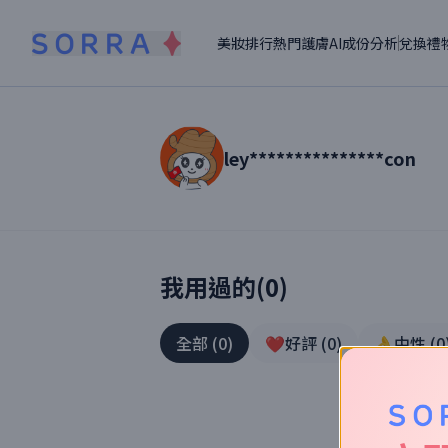
美妝排行
熱門護膚
AI成份分析
兌換禮
ley***************con
讀者【
ley***************con
】美妝真實
我用過的(
0
)
全部
(
0
)
❤️好評
(
0
)
👌中性
(
0