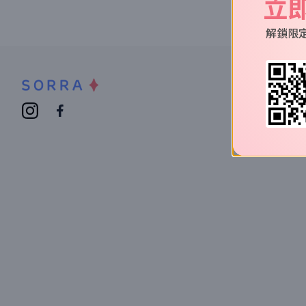
立
解鎖限