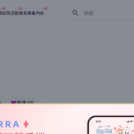
保濕
舒緩
物
試用活動
會員專屬內容
淡斑
深層清潔
抗衰老
體驗
)
👿差評
(
0
)