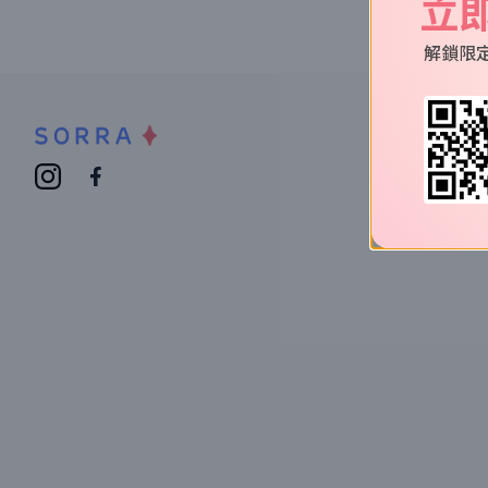
立
解鎖限