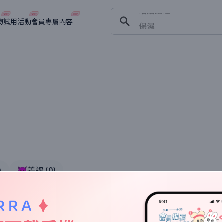
暗瘡護理
保濕
物
試用活動
會員專屬內容
舒緩
淡斑
深層清潔
實體驗
抗衰老
)
👿差評
(
0
)