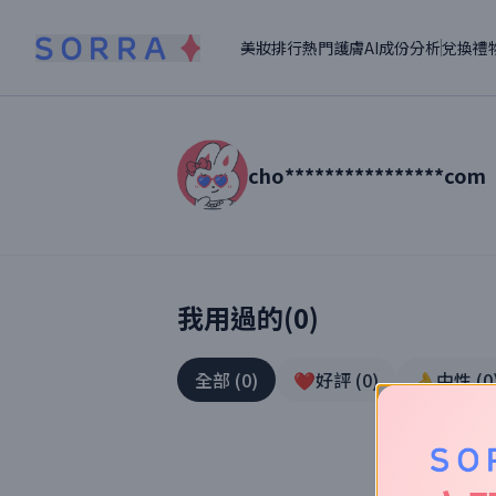
美妝排行
熱門護膚
AI成份分析
兌換禮
cho****************com
讀者【
cho****************com
】美妝真
我用過的(
0
)
全部
(
0
)
❤️好評
(
0
)
👌中性
(
0