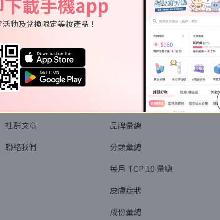
即下載手機app
定活動及兌換限定美妝產品！
關於我們
資訊
認識SORRA
全部排行榜
會員制度
美妝情報
社群文章
品牌彙總
聯絡我們
分類彙總
每月 TOP 10 彙總
皮膚症狀
成份彙總