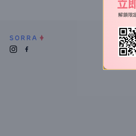
立
解鎖限