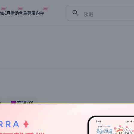
舒緩
淡斑
物
試用活動
會員專屬內容
深層清潔
抗衰老
)
👿差評
(
0
)