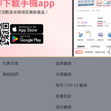
即下載手機app
定活動及兌換限定美妝產品！
關於我們
資訊
認識SORRA
全部排行榜
會員制度
美妝情報
社群文章
品牌彙總
聯絡我們
分類彙總
每月 TOP 10 彙總
皮膚症狀
成份彙總