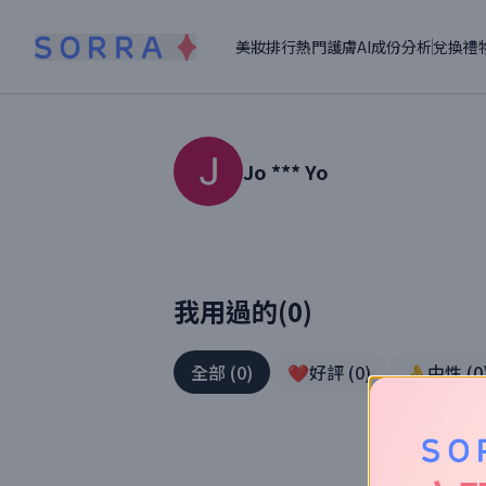
美妝排行
熱門護膚
AI成份分析
兌換禮
Jo *** Yo
讀者【
Jo *** Yo
】美妝真實體驗
我用過的(
0
)
全部
(
0
)
❤️好評
(
0
)
👌中性
(
0