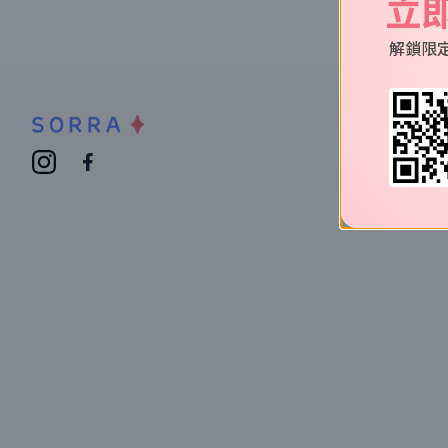
立
解鎖限