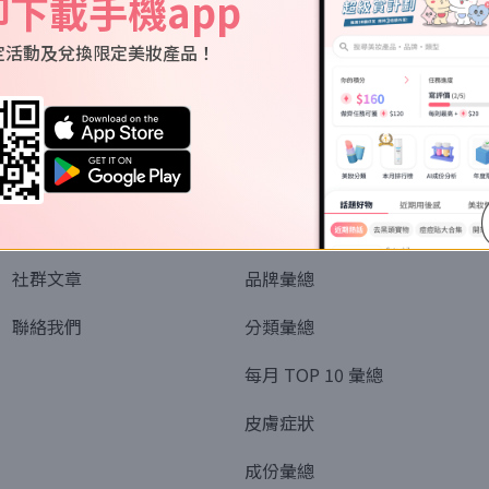
即下載手機app
定活動及兌換限定美妝產品！
關於我們
資訊
認識SORRA
全部排行榜
會員制度
美妝情報
社群文章
品牌彙總
聯絡我們
分類彙總
每月 TOP 10 彙總
皮膚症狀
成份彙總