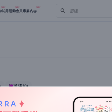
保濕
舒緩
物
試用活動
會員專屬內容
淡斑
深層清潔
抗衰老
)
👿差評
(
0
)