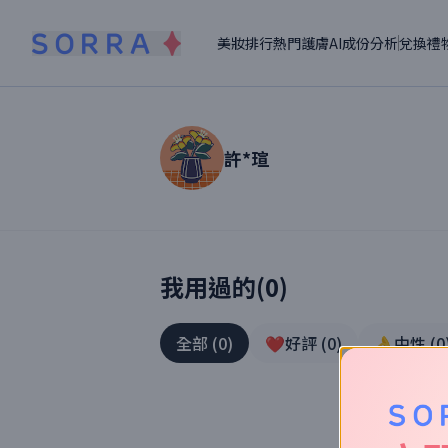
美妝排行
熱門護膚
AI成份分析
兌換禮
許*瑄
讀者【
許*瑄
】美妝真實體驗
我用過的(
0
)
全部
(
0
)
❤️好評
(
0
)
👌中性
(
0