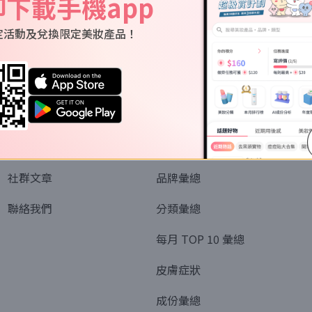
即下載手機app
定活動及兌換限定美妝產品！
關於我們
資訊
認識SORRA
全部排行榜
會員制度
美妝情報
社群文章
品牌彙總
聯絡我們
分類彙總
每月 TOP 10 彙總
皮膚症狀
成份彙總