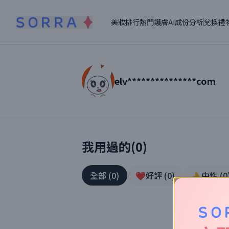
美妝排行
熱門護膚
AI成份分析
兌換禮
elv***************com
讀者【
elv***************com
】美妝真實
我用過的(
0
)
全部
(
0
)
❤️好評
(
0
)
👌中性
(
0