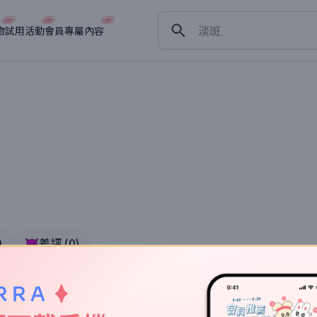
舒緩
淡斑
物
試用活動
會員專屬內容
深層清潔
抗衰老
體驗
)
👿差評
(
0
)