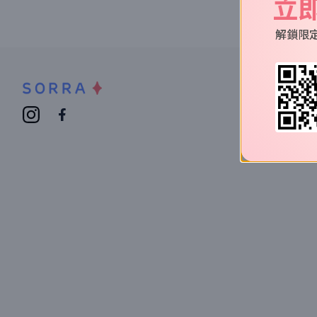
立
解鎖限