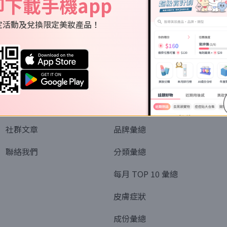
即下載手機app
定活動及兌換限定美妝產品！
關於我們
資訊
認識SORRA
全部排行榜
會員制度
美妝情報
社群文章
品牌彙總
聯絡我們
分類彙總
每月 TOP 10 彙總
皮膚症狀
成份彙總