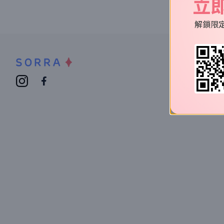
立
解鎖限