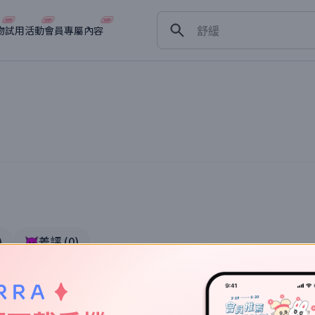
保濕
舒緩
物
試用活動
會員專屬內容
淡斑
深層清潔
抗衰老
)
👿差評
(
0
)