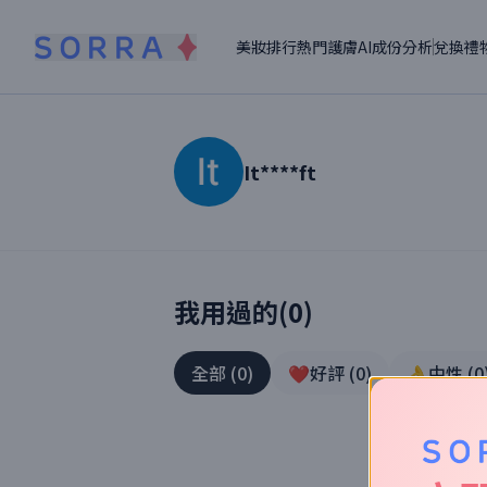
美妝排行
熱門護膚
AI成份分析
兌換禮
It****ft
讀者【
It****ft
】美妝真實體驗
我用過的(
0
)
全部
(
0
)
❤️好評
(
0
)
👌中性
(
0