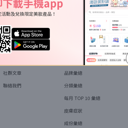
即下載手機app
定活動及兌換限定美妝產品！
關於我們
資訊
認識SORRA
全部排行榜
會員制度
美妝情報
社群文章
品牌彙總
聯絡我們
分類彙總
每月 TOP 10 彙總
皮膚症狀
成份彙總