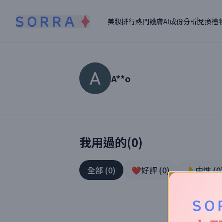
美妝排行
熱門護膚
AI成份分析
兌換禮
A**o
讀者【
A**o
】美妝真實體驗
我用過的(
0
)
全部
(
0
)
❤️好評
(
0
)
👌中性
(
0