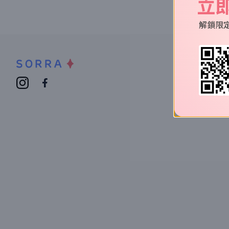
立
解鎖限