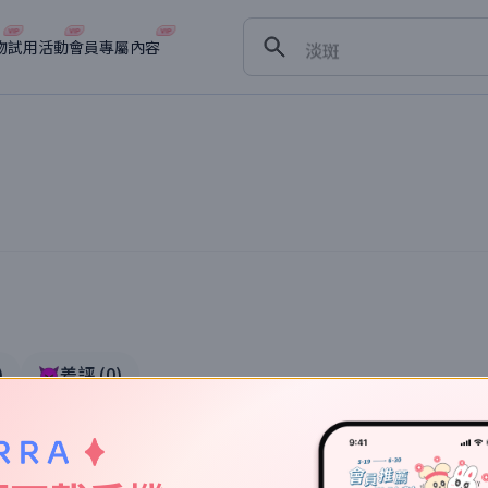
舒緩
淡斑
物
試用活動
會員專屬內容
深層清潔
抗衰老
)
👿差評
(
0
)