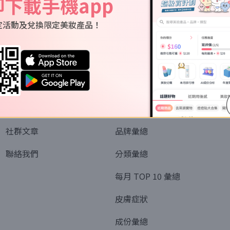
即下載手機app
定活動及兌換限定美妝產品！
關於我們
資訊
認識SORRA
全部排行榜
會員制度
美妝情報
社群文章
品牌彙總
聯絡我們
分類彙總
每月 TOP 10 彙總
皮膚症狀
成份彙總