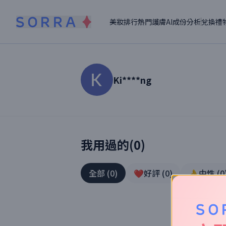
美妝排行
熱門護膚
AI成份分析
兌換禮
Ki****ng
讀者【
Ki****ng
】美妝真實體驗
我用過的(
0
)
全部
(
0
)
❤️好評
(
0
)
👌中性
(
0