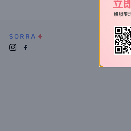
立
解鎖限