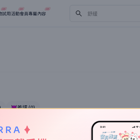
保濕
舒緩
物
試用活動
會員專屬內容
淡斑
深層清潔
抗衰老
)
👿差評
(
0
)