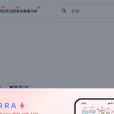
保濕
舒緩
物
試用活動
會員專屬內容
淡斑
深層清潔
抗衰老
)
👿差評
(
0
)