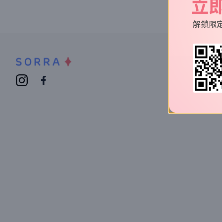
立
解鎖限