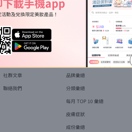
即下載手機app
定活動及兌換限定美妝產品！
關於我們
資訊
認識SORRA
全部排行榜
會員制度
美妝情報
社群文章
品牌彙總
聯絡我們
分類彙總
每月 TOP 10 彙總
皮膚症狀
成份彙總