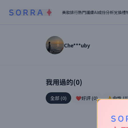
美妝排行
熱門護膚
AI成份分析
兌換禮
Che***uby
讀者【
Che***uby
】美妝真實體驗
我用過的(
0
)
全部
(
0
)
❤️好評
(
0
)
👌中性
(
0