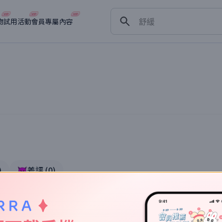
保濕
舒緩
物
試用活動
會員專屬內容
淡斑
深層清潔
抗衰老
)
👿差評
(
0
)