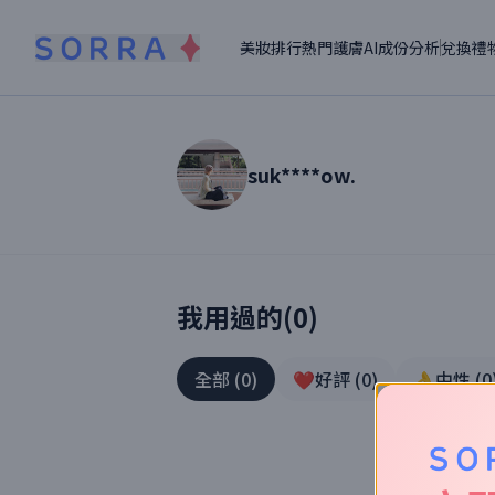
美妝排行
熱門護膚
AI成份分析
兌換禮
suk****ow.
讀者【
suk****ow.
】美妝真實體驗
我用過的(
0
)
全部
(
0
)
❤️好評
(
0
)
👌中性
(
0