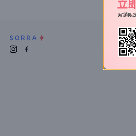
立
解鎖限