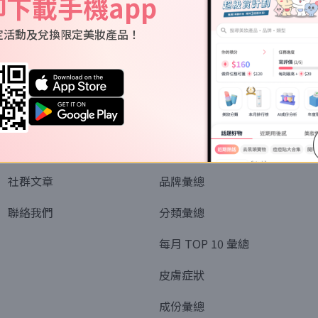
即下載手機app
定活動及兌換限定美妝產品！
關於我們
資訊
認識SORRA
全部排行榜
會員制度
美妝情報
社群文章
品牌彙總
聯絡我們
分類彙總
每月 TOP 10 彙總
皮膚症狀
成份彙總