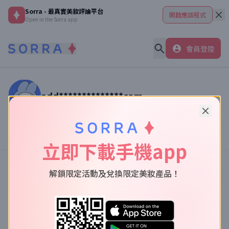
Sorra - 最真實美妝評論平台
開啟應該程式
Open in the Sorra app
會員登陸
add**************com
讀者【
add**************com
】美妝真實體驗
前往個人中心
立即下載手機app
我用過的(
0
)
解鎖限定活動及兌換限定美妝產品！
❤️好評
(
0
)
👌中性
(
0
)
👿差評
(
0
)