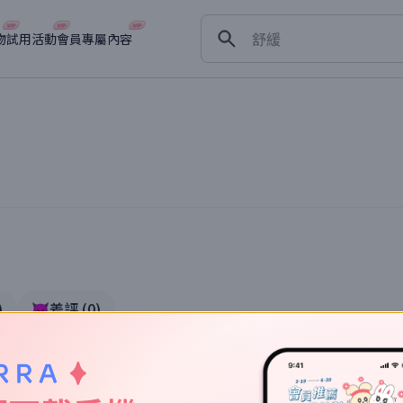
保濕
舒緩
物
試用活動
會員專屬內容
淡斑
深層清潔
抗衰老
體驗
)
👿差評
(
0
)