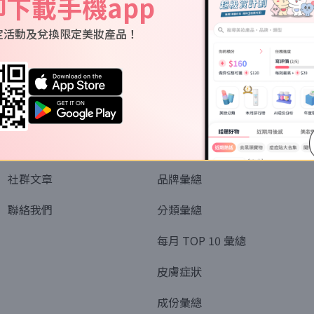
即下載手機app
定活動及兌換限定美妝產品！
關於我們
資訊
認識SORRA
全部排行榜
會員制度
美妝情報
社群文章
品牌彙總
聯絡我們
分類彙總
每月 TOP 10 彙總
皮膚症狀
成份彙總