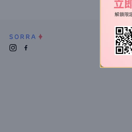
立
解鎖限