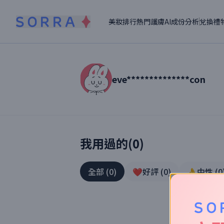
美妝排行
熱門護膚
AI成份分析
兌換禮
eve**************con
讀者【
eve**************con
】美妝真實
我用過的(
0
)
全部
(
0
)
❤️好評
(
0
)
👌中性
(
0