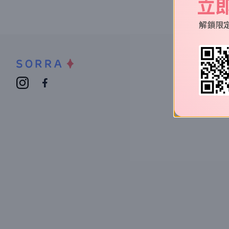
立
解鎖限