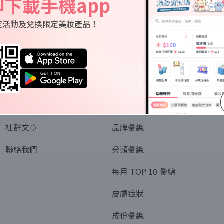
即下載手機app
定活動及兌換限定美妝產品！
關於我們
資訊
認識SORRA
全部排行榜
會員制度
美妝情報
社群文章
品牌彙總
聯絡我們
分類彙總
每月 TOP 10 彙總
皮膚症狀
成份彙總