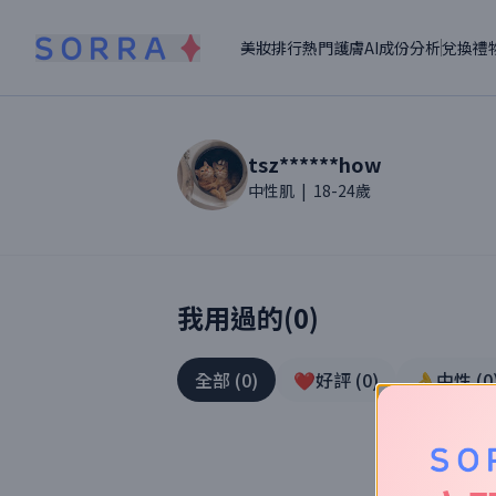
美妝排行
熱門護膚
AI成份分析
兌換禮
tsz******how
讀者【
tsz******how
】美妝真實體驗
中性肌 | 18-24歲
我用過的(
0
)
全部
(
0
)
❤️好評
(
0
)
👌中性
(
0