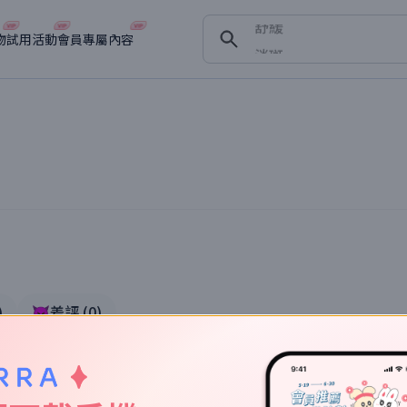
舒緩
淡斑
物
試用活動
會員專屬內容
深層清潔
抗衰老
)
👿差評
(
0
)