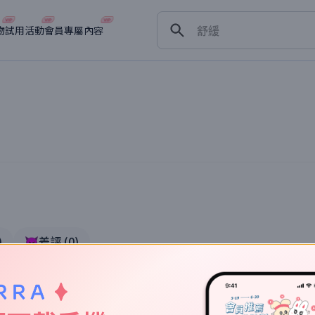
保濕
舒緩
物
試用活動
會員專屬內容
淡斑
深層清潔
抗衰老
)
👿差評
(
0
)