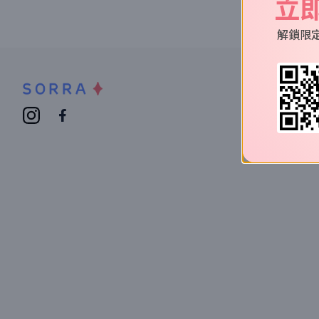
立
解鎖限