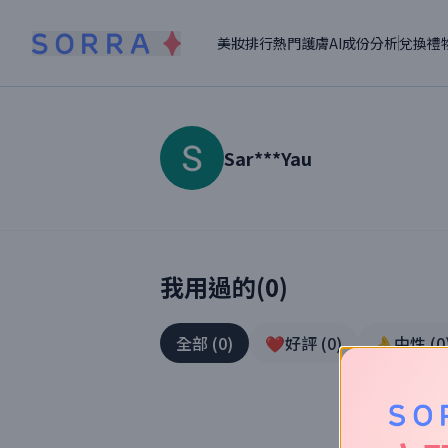
美妝排行
熱門護膚
AI成份分析
兌換禮
Sar***Yau
讀者【
Sar***Yau
】美妝真實體驗
我用過的(
0
)
全部
(
0
)
❤️好評
(
0
)
👌中性
(
0