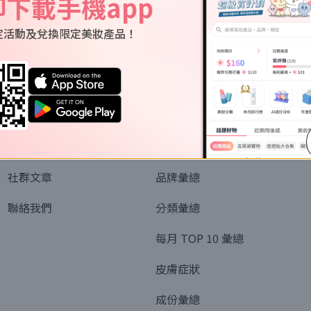
即下載手機app
定活動及兌換限定美妝產品！
關於我們
資訊
認識SORRA
全部排行榜
會員制度
美妝情報
社群文章
品牌彙總
聯絡我們
分類彙總
每月 TOP 10 彙總
皮膚症狀
成份彙總