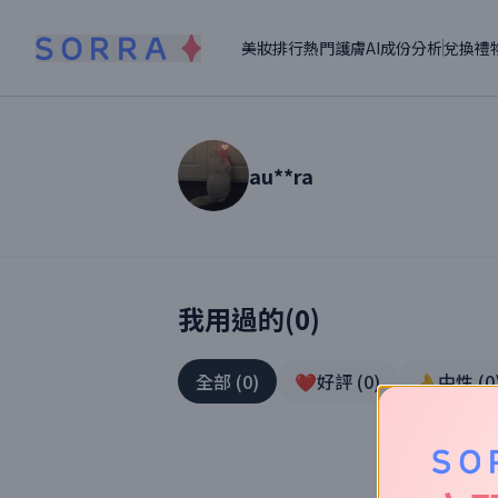
美妝排行
熱門護膚
AI成份分析
兌換禮
au**ra
讀者【
au**ra
】美妝真實體驗
我用過的(
0
)
全部
(
0
)
❤️好評
(
0
)
👌中性
(
0