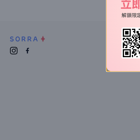
立
解鎖限