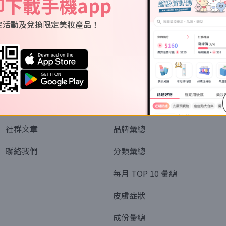
即下載手機app
定活動及兌換限定美妝產品！
關於我們
資訊
認識SORRA
全部排行榜
會員制度
美妝情報
社群文章
品牌彙總
聯絡我們
分類彙總
每月 TOP 10 彙總
皮膚症狀
成份彙總