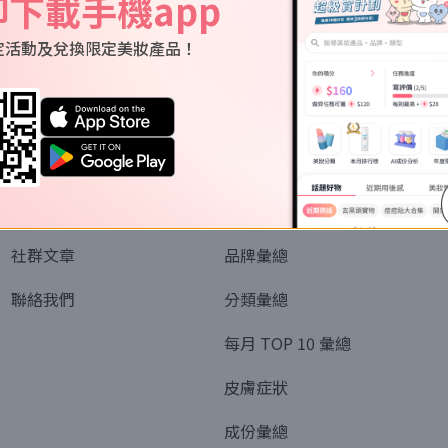
即下載手機app
定活動及兌換限定美妝產品！
關於我們
資訊
認識SORRA
全部排行榜
會員制度
美妝情報
社群文章
品牌彙總
聯絡我們
分類彙總
每月 TOP 10 彙總
皮膚症狀
成份彙總