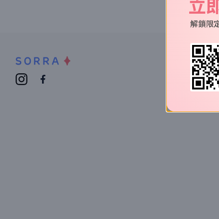
立
解鎖限