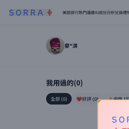
美妝排行
熱門護膚
AI成份分析
兌換禮
麥*淇
讀者【
麥*淇
】美妝真實體驗
我用過的(
0
)
全部
(
0
)
❤️好評
(
0
)
👌中性
(
0