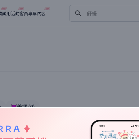
保濕
舒緩
物
試用活動
會員專屬內容
淡斑
深層清潔
抗衰老
)
👿差評
(
0
)