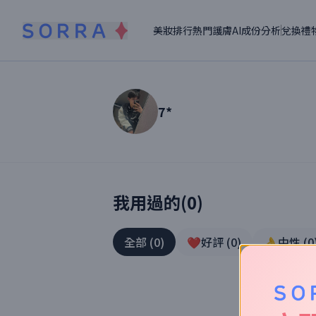
美妝排行
熱門護膚
AI成份分析
兌換禮
7*
讀者【
7*
】美妝真實體驗
我用過的(
0
)
全部
(
0
)
❤️好評
(
0
)
👌中性
(
0