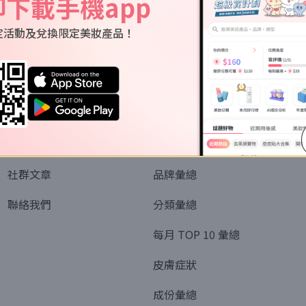
即下載手機app
定活動及兌換限定美妝產品！
關於我們
資訊
認識SORRA
全部排行榜
會員制度
美妝情報
社群文章
品牌彙總
聯絡我們
分類彙總
每月 TOP 10 彙總
皮膚症狀
成份彙總