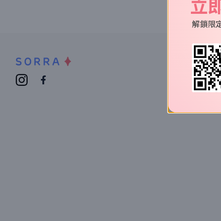
立
解鎖限