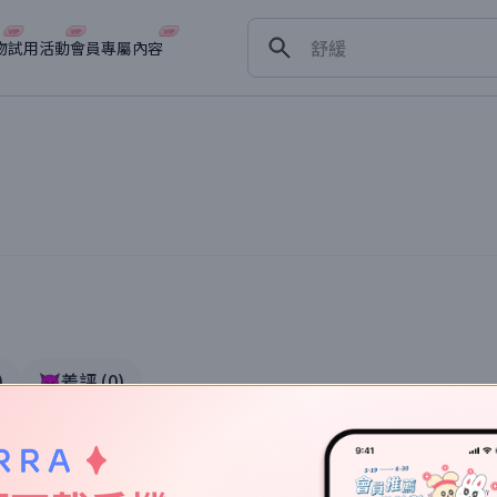
保濕
舒緩
物
試用活動
會員專屬內容
淡斑
深層清潔
抗衰老
)
👿差評
(
0
)