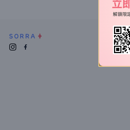
立
解鎖限