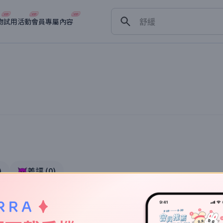
保濕
舒緩
物
試用活動
會員專屬內容
淡斑
深層清潔
抗衰老
體驗
)
👿差評
(
0
)