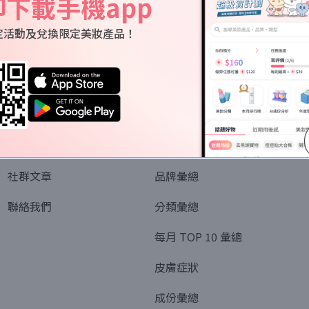
即下載手機app
定活動及兌換限定美妝產品！
關於我們
資訊
認識SORRA
全部排行榜
會員制度
美妝情報
社群文章
品牌彙總
聯絡我們
分類彙總
每月 TOP 10 彙總
皮膚症狀
成份彙總