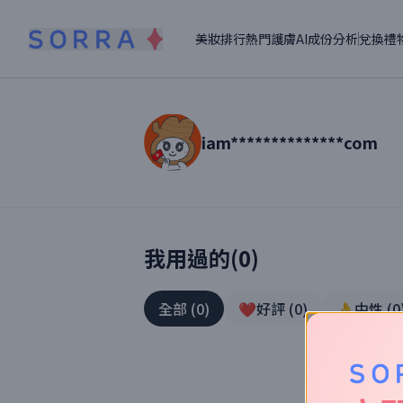
美妝排行
熱門護膚
AI成份分析
兌換禮
iam**************com
讀者【
iam**************com
】美妝真實
我用過的(
0
)
全部
(
0
)
❤️好評
(
0
)
👌中性
(
0