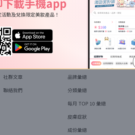
即下載手機app
定活動及兌換限定美妝產品！
關於我們
資訊
認識SORRA
全部排行榜
會員制度
美妝情報
社群文章
品牌彙總
聯絡我們
分類彙總
每月 TOP 10 彙總
皮膚症狀
成份彙總