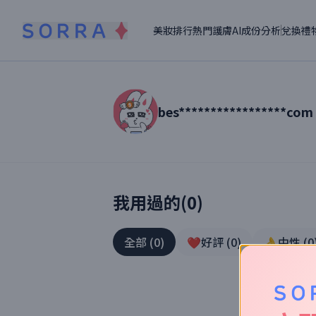
美妝排行
熱門護膚
AI成份分析
兌換禮
bes*****************com
讀者【
bes*****************com
】美妝真
我用過的(
0
)
全部
(
0
)
❤️好評
(
0
)
👌中性
(
0