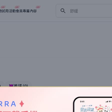
保濕
舒緩
物
試用活動
會員專屬內容
淡斑
深層清潔
抗衰老
實體驗
)
👿差評
(
0
)