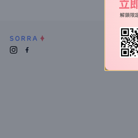
立
解鎖限