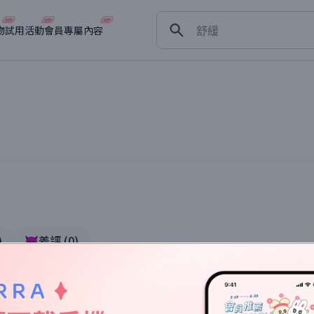
保濕
舒緩
物
試用活動
會員專屬內容
淡斑
深層清潔
抗衰老
)
👿差評
(
0
)