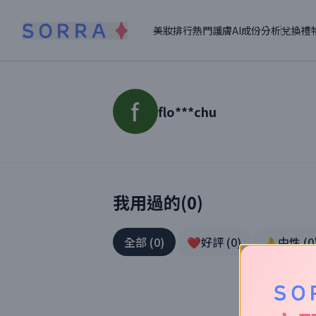
美妝排行
熱門護膚
AI成份分析
兌換禮
flo***chu
讀者【
flo***chu
】美妝真實體驗
我用過的(
0
)
全部
(
0
)
❤️好評
(
0
)
👌中性
(
0