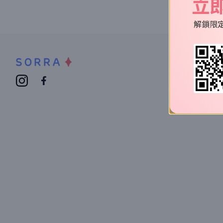
立
解鎖限