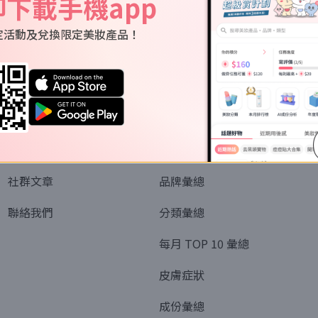
即下載手機app
定活動及兌換限定美妝產品！
關於我們
資訊
認識SORRA
全部排行榜
會員制度
美妝情報
社群文章
品牌彙總
聯絡我們
分類彙總
每月 TOP 10 彙總
皮膚症狀
成份彙總