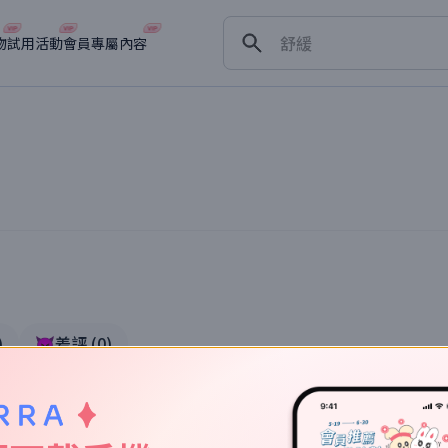
保濕
舒緩
物
試用活動
會員專屬內容
淡斑
深層清潔
抗衰老
)
👿差評
(
0
)