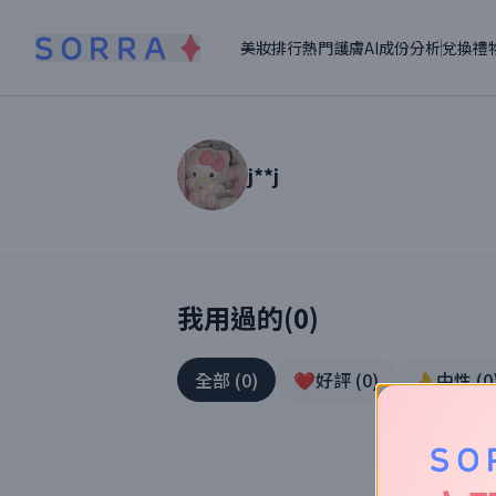
美妝排行
熱門護膚
AI成份分析
兌換禮
j**j
讀者【
j**j
】美妝真實體驗
我用過的(
0
)
全部
(
0
)
❤️好評
(
0
)
👌中性
(
0