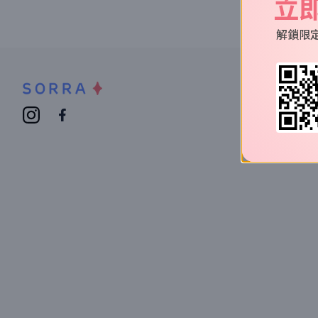
立
解鎖限