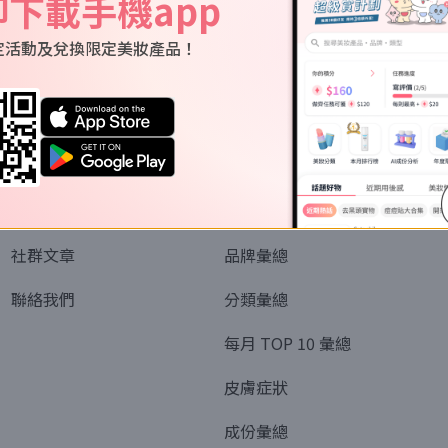
即下載手機app
定活動及兌換限定美妝產品！
關於我們
資訊
認識SORRA
全部排行榜
會員制度
美妝情報
社群文章
品牌彙總
聯絡我們
分類彙總
每月 TOP 10 彙總
皮膚症狀
成份彙總