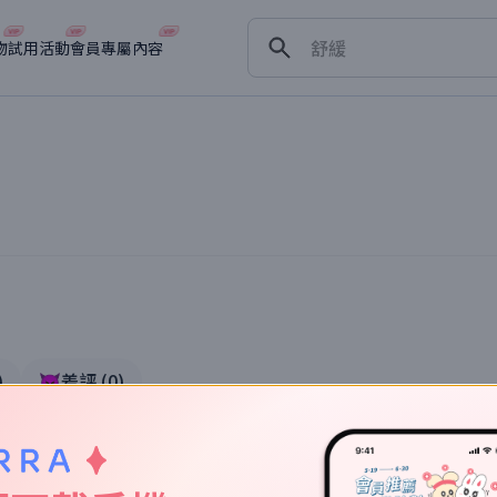
保濕
舒緩
物
試用活動
會員專屬內容
淡斑
深層清潔
抗衰老
)
👿差評
(
0
)