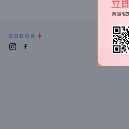
立
解鎖限