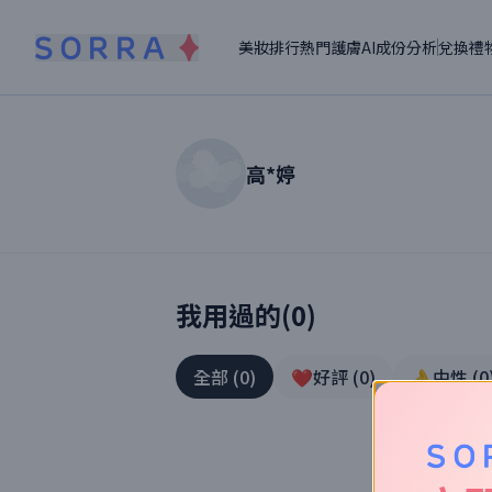
美妝排行
熱門護膚
AI成份分析
兌換禮
高*婷
讀者【
高*婷
】美妝真實體驗
我用過的(
0
)
全部
(
0
)
❤️好評
(
0
)
👌中性
(
0