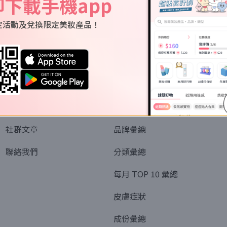
即下載手機app
定活動及兌換限定美妝產品！
關於我們
資訊
認識SORRA
全部排行榜
會員制度
美妝情報
社群文章
品牌彙總
聯絡我們
分類彙總
每月 TOP 10 彙總
皮膚症狀
成份彙總