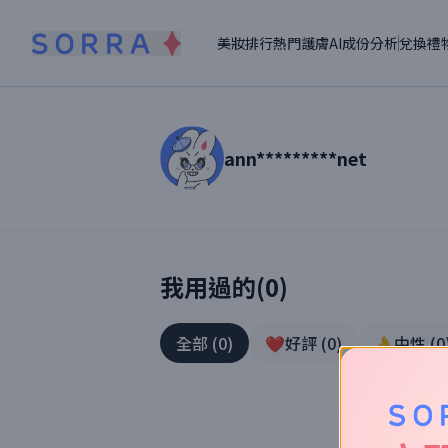
美妝排行
熱門護膚
AI成份分析
兌換禮
ann*********net
讀者【
ann*********net
】美妝真實體驗
我用過的(
0
)
全部
(
0
)
❤️好評
(
0
)
👌中性
(
0