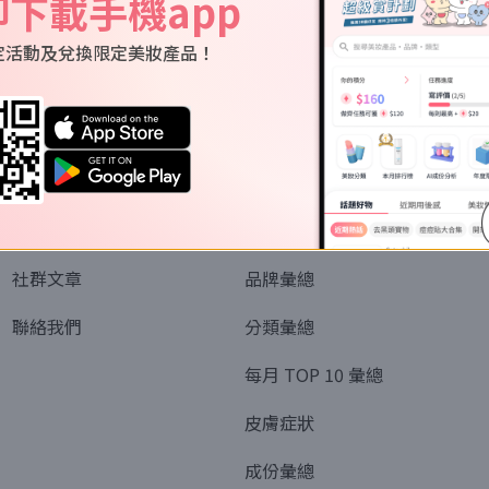
即下載手機app
定活動及兌換限定美妝產品！
關於我們
資訊
認識SORRA
全部排行榜
會員制度
美妝情報
社群文章
品牌彙總
聯絡我們
分類彙總
每月 TOP 10 彙總
皮膚症狀
成份彙總