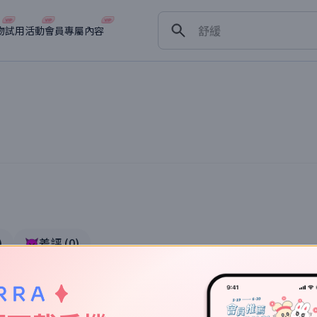
保濕
舒緩
物
試用活動
會員專屬內容
淡斑
深層清潔
抗衰老
)
👿差評
(
0
)