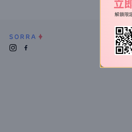
立
解鎖限