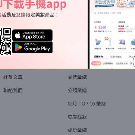
即下載手機app
定活動及兌換限定美妝產品！
關於我們
資訊
認識SORRA
全部排行榜
會員制度
美妝情報
社群文章
品牌彙總
聯絡我們
分類彙總
每月 TOP 10 彙總
皮膚症狀
成份彙總