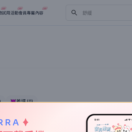
保濕
舒緩
物
試用活動
會員專屬內容
淡斑
深層清潔
抗衰老
體驗
)
👿差評
(
0
)