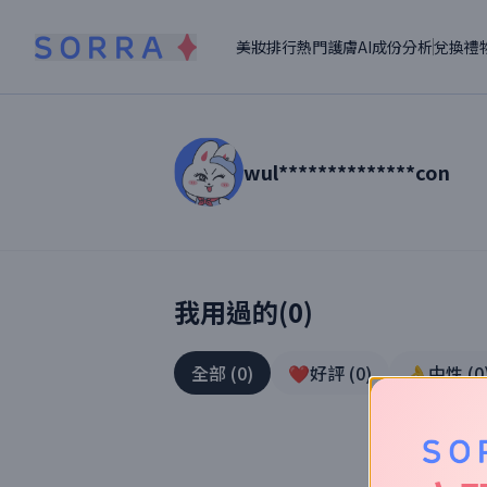
美妝排行
熱門護膚
AI成份分析
兌換禮
wul**************con
讀者【
wul**************con
】美妝真實
我用過的(
0
)
全部
(
0
)
❤️好評
(
0
)
👌中性
(
0