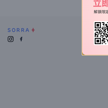
立
解鎖限