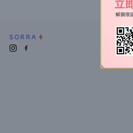
立
解鎖限