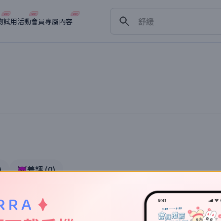
保濕
舒緩
物
試用活動
會員專屬內容
淡斑
深層清潔
抗衰老
)
👿差評
(
0
)