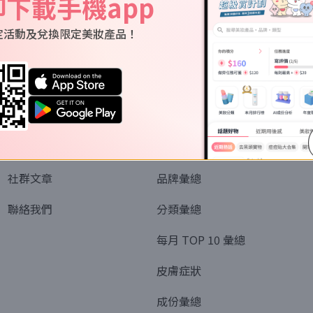
即下載手機app
定活動及兌換限定美妝產品！
關於我們
資訊
認識SORRA
全部排行榜
會員制度
美妝情報
社群文章
品牌彙總
聯絡我們
分類彙總
每月 TOP 10 彙總
皮膚症狀
成份彙總