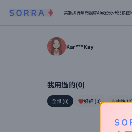
美妝排行
熱門護膚
AI成份分析
兌換禮
Kar***Kay
讀者【
Kar***Kay
】美妝真實體驗
我用過的(
0
)
全部
(
0
)
❤️好評
(
0
)
👌中性
(
0