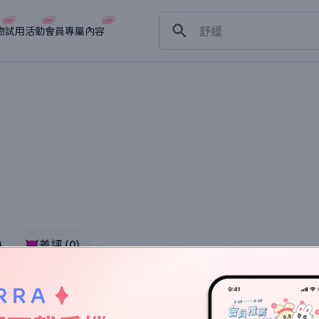
保濕
舒緩
物
試用活動
會員專屬內容
淡斑
深層清潔
抗衰老
)
👿差評
(
0
)