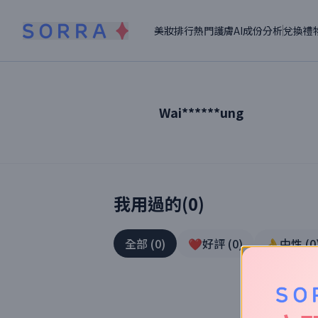
美妝排行
熱門護膚
AI成份分析
兌換禮
Wai******ung
讀者【
Wai******ung
】美妝真實體驗
我用過的(
0
)
全部
(
0
)
❤️好評
(
0
)
👌中性
(
0