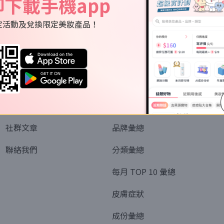
即下載手機app
定活動及兌換限定美妝產品！
關於我們
資訊
認識SORRA
全部排行榜
會員制度
美妝情報
社群文章
品牌彙總
聯絡我們
分類彙總
每月 TOP 10 彙總
皮膚症狀
成份彙總