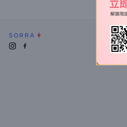
立
解鎖限