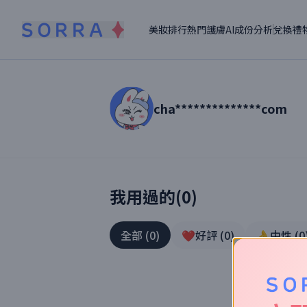
美妝排行
熱門護膚
AI成份分析
兌換禮
cha**************com
讀者【
cha**************com
】美妝真實
我用過的(
0
)
全部
(
0
)
❤️好評
(
0
)
👌中性
(
0