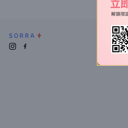
立
解鎖限