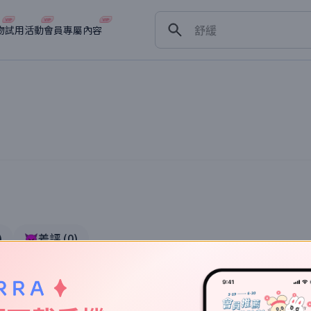
保濕
舒緩
物
試用活動
會員專屬內容
淡斑
深層清潔
抗衰老
體驗
)
👿差評
(
0
)