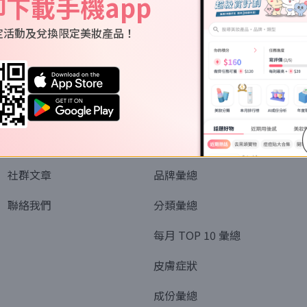
即下載手機app
定活動及兌換限定美妝產品！
關於我們
資訊
認識SORRA
全部排行榜
會員制度
美妝情報
社群文章
品牌彙總
聯絡我們
分類彙總
每月 TOP 10 彙總
皮膚症狀
成份彙總