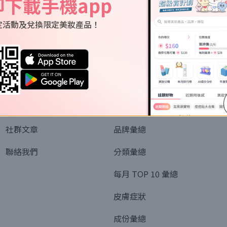
即下載手機app
定活動及兌換限定美妝產品！
關於我們
資訊
認識SORRA
全部排行榜
會員制度
美妝情報
社群文章
品牌彙總
聯絡我們
分類彙總
每月 TOP 10 彙總
皮膚症狀
成份彙總