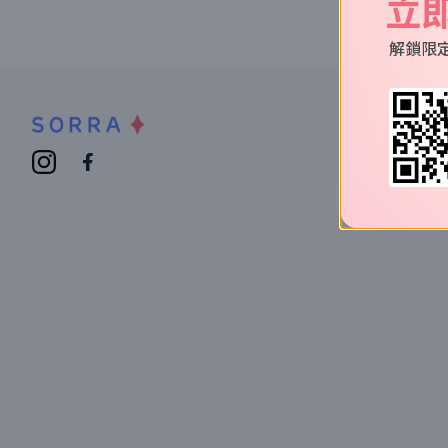
立
解鎖限