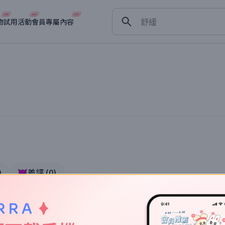
保濕
舒緩
物
試用活動
會員專屬內容
淡斑
深層清潔
抗衰老
)
👿差評
(
0
)