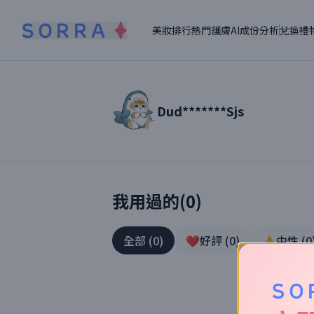
美妝排行
熱門護膚
AI成份分析
兌換禮
Dud*******Sjs
讀者【
Dud*******Sjs
】美妝真實體驗
我用過的(
0
)
全部
(
0
)
❤️好評
(
0
)
👌中性
(
0