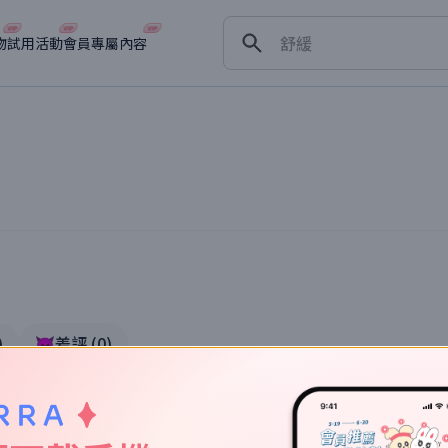
保濕
舒緩
物
試用活動
會員專屬內容
淡斑
深層清潔
抗衰老
體驗
)
👿差評
(
0
)