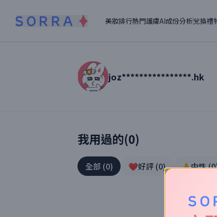
美妝排行
熱門護膚
AI成份分析
兌換禮
joz****************.hk
讀者【
joz****************.hk
】美妝真實
我用過的(
0
)
全部
(
0
)
❤️好評
(
0
)
👌中性
(
0