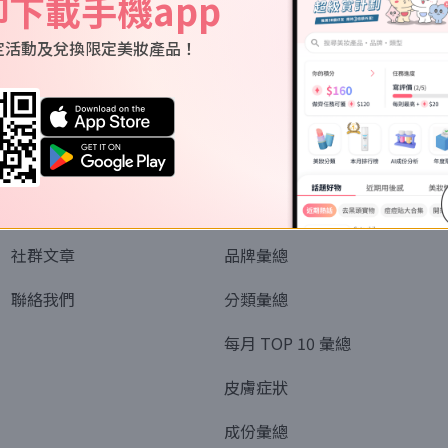
即下載手機app
定活動及兌換限定美妝產品！
關於我們
資訊
認識SORRA
全部排行榜
會員制度
美妝情報
社群文章
品牌彙總
聯絡我們
分類彙總
每月 TOP 10 彙總
皮膚症狀
成份彙總