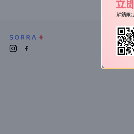
立
解鎖限