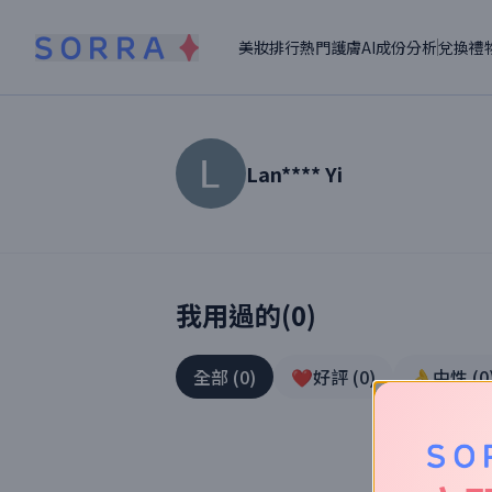
美妝排行
熱門護膚
AI成份分析
兌換禮
Lan**** Yi
讀者【
Lan**** Yi
】美妝真實體驗
我用過的(
0
)
全部
(
0
)
❤️好評
(
0
)
👌中性
(
0