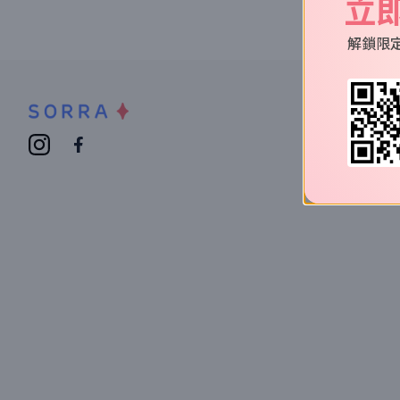
立
解鎖限