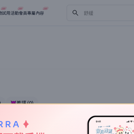
保濕
舒緩
物
試用活動
會員專屬內容
淡斑
深層清潔
抗衰老
)
👿差評
(
0
)