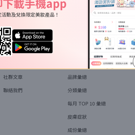
即下載手機app
定活動及兌換限定美妝產品！
關於我們
資訊
認識SORRA
全部排行榜
會員制度
美妝情報
社群文章
品牌彙總
聯絡我們
分類彙總
每月 TOP 10 彙總
皮膚症狀
成份彙總