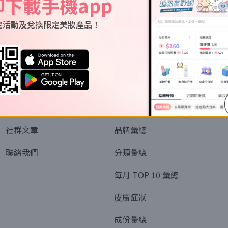
即下載手機app
定活動及兌換限定美妝產品！
關於我們
資訊
認識SORRA
全部排行榜
會員制度
美妝情報
社群文章
品牌彙總
聯絡我們
分類彙總
每月 TOP 10 彙總
皮膚症狀
成份彙總