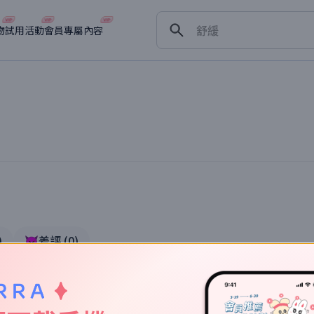
保濕
舒緩
物
試用活動
會員專屬內容
淡斑
深層清潔
抗衰老
實體驗
)
👿差評
(
0
)