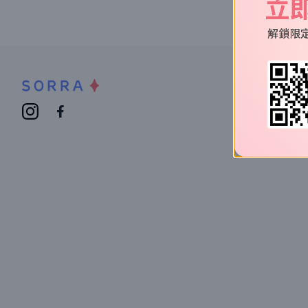
立
解鎖限