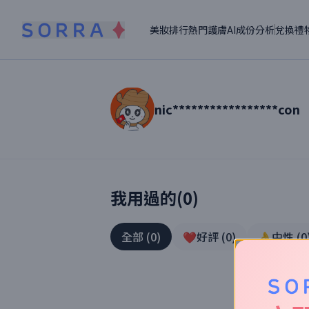
美妝排行
熱門護膚
AI成份分析
兌換禮
nic*****************con
讀者【
nic*****************con
】美妝真
我用過的(
0
)
全部
(
0
)
❤️好評
(
0
)
👌中性
(
0