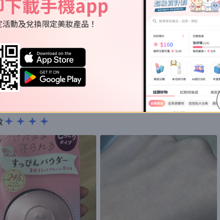
即下載手機app
的使用評價
定活動及兌換限定美妝產品！
黏！沒有刺激以及副作用！會再次回購
效