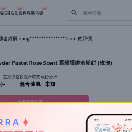
淡斑
深層清潔
物
試用活動
會員專屬內容
抗衰老
讀者評價 >
ang****************com
的評價
der Pastel Rose Scent
素顏護膚蜜粉餅 (玫瑰)
官方價格
較適合膚質
成份分析
5)
-
混合油肌
未知
查看產品詳情