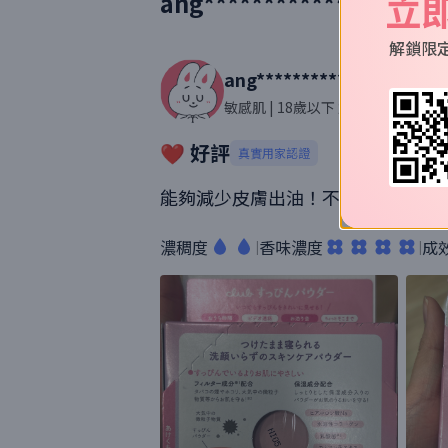
立
ang****************com
解鎖限
ang****************com
敏感肌
| 18歲以下 歲
| 76則評價
❤️ 好評
真實用家認證
能夠減少皮膚出油！不會太過繃緊和
濃稠度
香味濃度
成
|
|