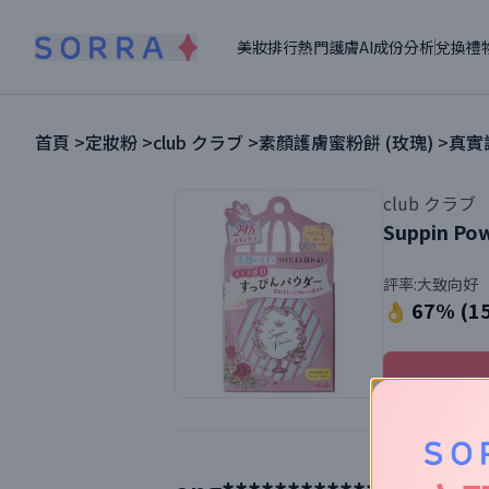
美妝排行
熱門護膚
AI成份分析
兌換禮
首頁 >
定妝粉
>
club クラブ
>
素顏護膚蜜粉餅 (玫瑰)
>
真實
club クラブ
Suppin Pow
評率:
大致向好
👌 67% (1