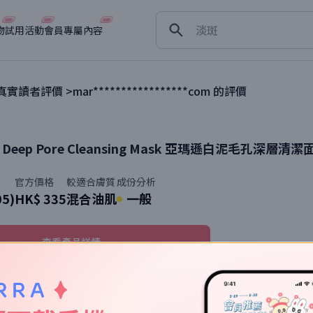
舒緩
淡斑
物
試用活動
會員專屬內容
深層清潔
抗衰老
真實讀者評價 >
mar*****************com
的評價
 Deep Pore Cleansing Mask
亞瑪遜白泥毛孔深層清潔
官方價格
較適合膚質
成份分析
05)
HK$ 335
混合油肌
一般
查看產品詳情