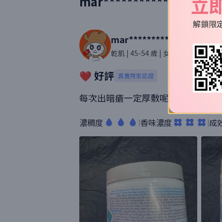
立
mar*****************c
解鎖限
mar*****************co
乾肌
| 45-54 歲
| 女性
| 217則評價
❤️ 好評
真實用家認證
每次出暗瘡一定厚敷呢個面膜，用後
濃稠度
香味濃度
成
|
|