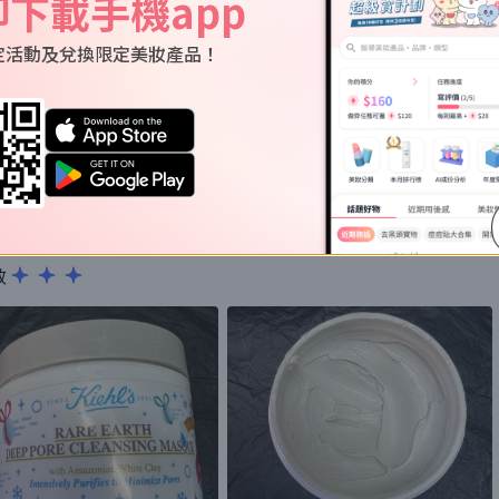
即下載手機app
om
的使用評價
定活動及兌換限定美妝產品！
m
暗瘡立即變小，效果明顯，值得一試。
效