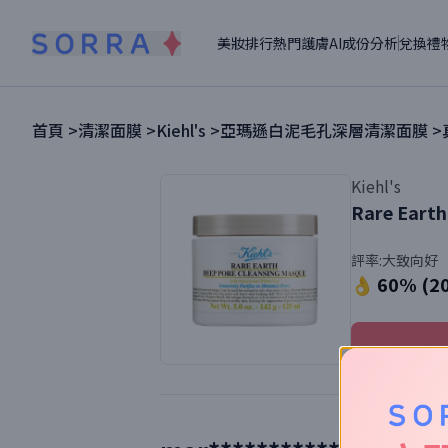
美妝排行
熱門護膚
AI成份分析
兌換禮
首頁 >
清潔面膜
>
Kiehl's
>
亞瑪遜白泥毛孔深層清潔面膜
>
Kiehl's
Rare Earth
評率:
大致向好
👌 60% (2