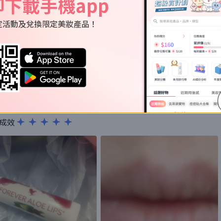
即下載手機app
定活動及兌換限定美妝產品！
用呢枝 極潤唔立 仲勁多用途
成效