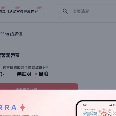
淡斑
深層清潔
物
試用活動
會員專屬內容
抗衰老
l**nn
的評價
蘆薈潤唇膏
官方價格
較適合膚質
成份分析
7)
-
無註明
風險
查看產品詳情