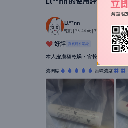
立
Ll**nn
的使用評價
解鎖限
Ll**nn
乾肌
| 35-44 歲
| 33則評價
❤️ 好評
真實用家認證
本人皮膚極乾燥，會乾到裂開流血 但
濃稠度
香味濃度
|
|