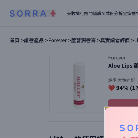
美妝排行
熱門護膚
AI成份分析
兌換禮
首頁 >
護唇產品
>
Forever
>
蘆薈潤唇膏
>
真實讀者評價 >
L
Forever
Aloe Lips
評率:
大致向好
❤️ 94% (1