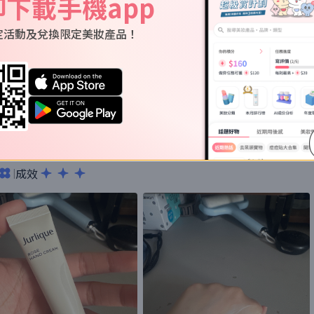
即下載手機app
定活動及兌換限定美妝產品！
度適中，作為一支hand cream不過不失
成效
|