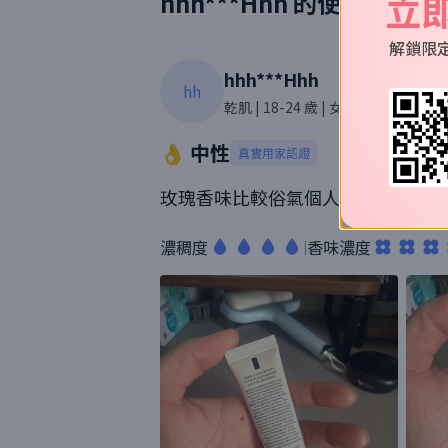
立
hhh***Hhh
的使用評價
解鎖限
hhh***Hhh
hh
乾肌
| 18-24 歲
| 女性
| 20則評價
👌 中性
真實用家認證
玫瑰香味比較俗氣個人還好呢隻味，保濕
濃稠度
香味濃度
|