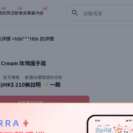
淡斑
深層清潔
物
試用活動
會員專屬內容
抗衰老
評價 >
hhh***Hhh
的評價
 Cream
玫瑰護手霜
官方價格
較適合膚質
成份分析
6)
HK$ 210
無註明
一般
查看產品詳情