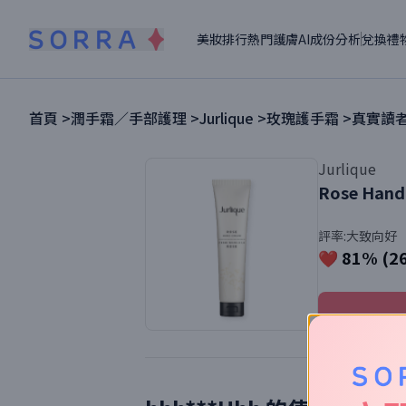
美妝排行
熱門護膚
AI成份分析
兌換禮
首頁 >
潤手霜／手部護理
>
Jurlique
>
玫瑰護手霜
>
真實讀者
Jurlique
Rose Hand
評率:
大致向好
❤️ 81% (2