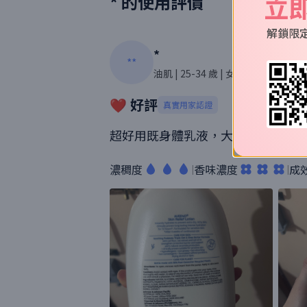
立
*
的使用評價
解鎖限
*
**
油肌
| 25-34 歲
| 女性
| 508則評價
❤️ 好評
真實用家認證
超好用既身體乳液，大大支，有排用
濃稠度
香味濃度
成
|
|