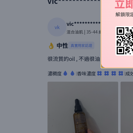
立
vic********************
解鎖限
vic********************.h
vk
混合油肌
| 35-44 歲
| 女性
| 458則
👌 中性
真實用家認證
很流質的oil , 不過很油，用不
濃稠度
香味濃度
成
|
|