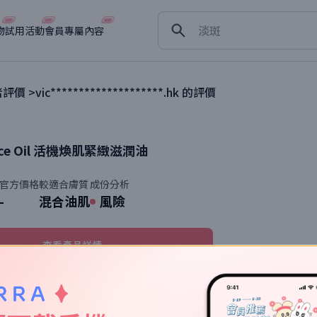
舒緩
淡斑
物
試用活動
會員專屬內容
深層清潔
抗衰老
評價 >
vic********************.hk
的評價
e Oil
活機煥肌緊緻滋潤油
官方價格
較適合膚質
成份分析
-
混合油肌
風險
查看產品詳情