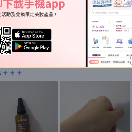
即下載手機app
.hk
的使用評價
定活動及兌換限定美妝產品！
k
評價
了在臉上，用系身體按魔或者臉上按魔，很大陣玫瑰味。
效