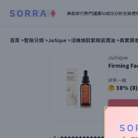
美妝排行
熱門護膚
AI成份分析
兌換禮
首頁 >
暫無分類
>
Jurlique
>
活機煥肌緊緻滋潤油
>
真實讀者
Jurlique
Firming Fac
評率:
一般
🤔 38% (8)