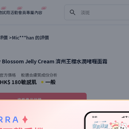
舒緩
淡斑
物
試用活動
會員專屬內容
深層清潔
抗衰老
價 >
Mic***han
的評價
y Blossom Jelly Cream
濟州王櫻水潤啫喱面霜
官方價格
較適合膚質
成份分析
HK$ 180
敏感肌
一般
查看產品詳情