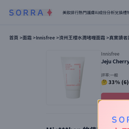
美妝排行
熱門護膚
AI成份分析
兌換禮
首頁 >
面霜
>
Innisfree
>
濟州王櫻水潤啫喱面霜
>
真實讀者評
Innisfree
Jeju Cherr
評率:
一般
🤔 33% (6)