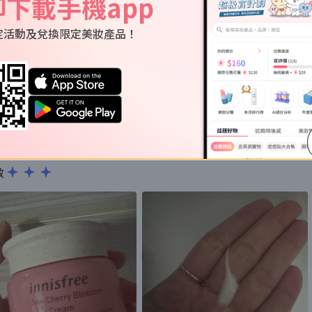
即下載手機app
定活動及兌換限定美妝產品！
算快，所以有輕微油膩嘅感覺，油肌膚唔適合
效