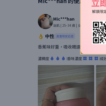
立
Mic***han
的使用評價
解鎖限
Mic***han
油肌
| 25-34 歲
| 女性
| 540則評價
👌 中性
真實用家認證
香蕉味好重，吸收嘅速度同能力都唔
濃稠度
香味濃度
成
|
|