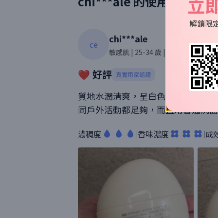
立
chi***ale
的使用評價
解鎖限
chi***ale
ce
敏感肌
| 25-34 歲
| 427則評價
❤️ 好評
真實用家認證
質地水潤清爽，呈白色乳液狀，上臉易
同戶外活動都足夠，而且用普通洗面
濃稠度
香味濃度
成
|
|