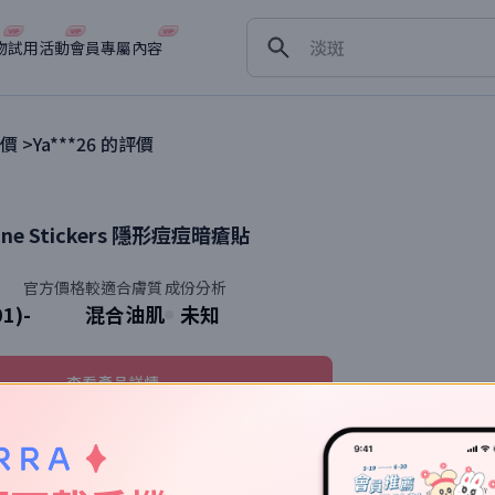
舒緩
淡斑
物
試用活動
會員專屬內容
深層清潔
抗衰老
價 >
Ya***26
的評價
cne Stickers
隱形痘痘暗瘡貼
官方價格
較適合膚質
成份分析
01)
-
混合油肌
未知
查看產品詳情