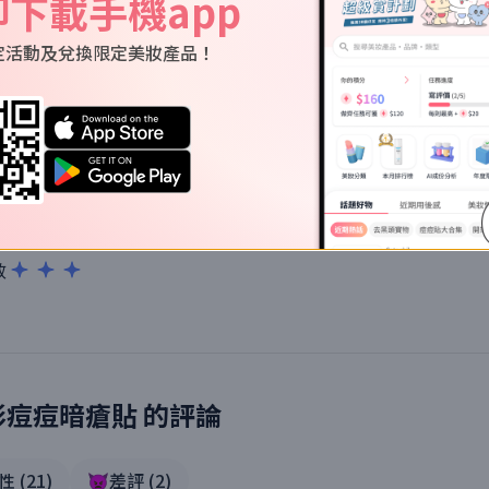
即下載手機app
定活動及兌換限定美妝產品！
黐力夠好 仲有好快可以吸到啲嘢出嚟
效
形痘痘暗瘡貼
的評論
中性
(
21
)
👿差評
(
2
)