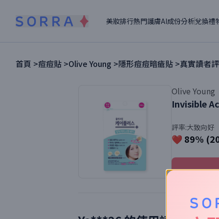
美妝排行
熱門護膚
AI成份分析
兌換禮
首頁 >
痘痘貼
>
Olive Young
>
隱形痘痘暗瘡貼
>
真實讀者評
Olive Young
Invisible A
評率:
大致向好
❤️ 89% (2