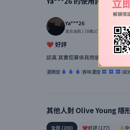
立
Ya***26
的使用評價
解鎖限
Ya***26
混合油肌
| 18歲以下 歲
| 2則評價
❤️ 好評
認真 其實佢算係我用過最好用 同埋
濃稠度
香味濃度
成
|
|
其他人對
Olive Young
隱
全部
(
200
)
❤️好評
(
177
)
👌