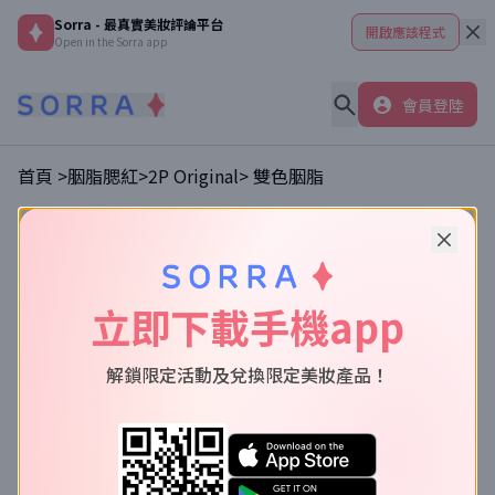
Sorra - 最真實美妝評論平台
開啟應該程式
Open in the Sorra app
會員登陸
首頁 >
胭脂腮紅
>
2P Original
>
雙色胭脂
立即下載手機app
解鎖限定活動及兌換限定美妝產品！