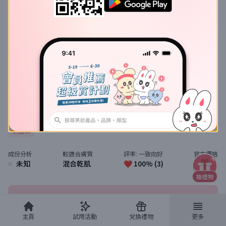
2P Original
oh my blush 2 in 1
雙色胭脂
價格比較及評價
胭脂腮紅
2P Original
雙色胭脂
泰國製
成份分析
較適合膚質
評率:
一致向好
官方價格
未知
混合乾肌
❤️ 100% (3)
-
留評價
主頁
試用活動
兌換禮物
更多