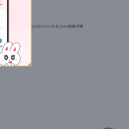
20/12/2025 07:59
在
Sorra官網
評價