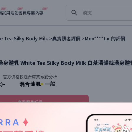
舒緩
淡斑
物
試用活動
會員專屬內容
深層清潔
抗衰老
a Silky Body Milk
>
真實讀者評價 >
Mon****tar
的評價
乳 White Tea Silky Body Milk
白茶清韻絲滑身體乳 Whi
官方價格
較適合膚質
成份分析
2)
-
混合油肌
一般
查看產品詳情