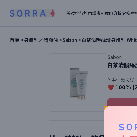
美妝排行
熱門護膚
AI成份分析
兌換禮
首頁 >
身體乳／潤膚油
>
Sabon
>
白茶清韻絲滑身體乳 White Te
Sabon
白茶清韻絲滑身體
評率:
一致向好
❤️ 100% (