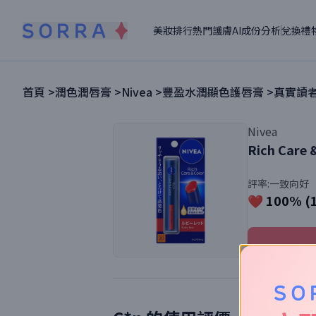
美妝排行
熱門護膚
AI成份分析
兌換禮
首頁 >
潤色潤唇膏
>
Nivea
>
豐盈水潤顯色護唇膏
>
真實讀者
Nivea
Rich Care 
評率:
一致向好
❤️ 100% (