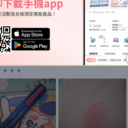
即下載手機app
定活動及兌換限定美妝產品！
評價
用左之後睇落會精神左。同埋冇香味。