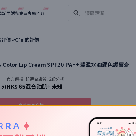
淡斑
深層清潔
物
試用活動
會員專屬內容
抗衰老
評價 >
C*n
的評價
& Color Lip Cream SPF20 PA++
豐盈水潤顯色護唇膏
官方價格
較適合膚質
成份分析
15)
HK$ 65
混合油肌
未知
查看產品詳情