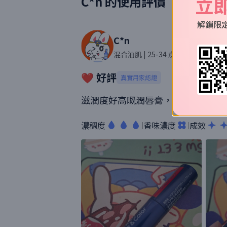
立
C*n
的使用評價
解鎖限
C*n
混合油肌
| 25-34 歲
| 女性
| 292則
❤️ 好評
真實用家認證
滋潤度好高嘅潤唇膏，而且又顯色，
濃稠度
香味濃度
成效
|
|