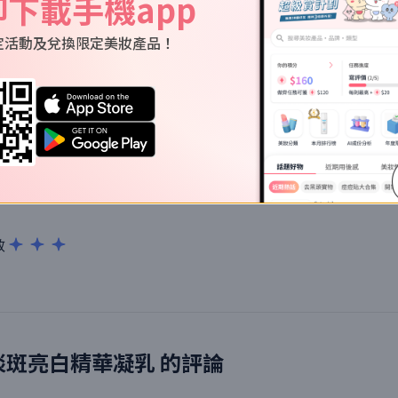
即下載手機app
***com
的使用評價
定活動及兌換限定美妝產品！
**com
體皮膚偏乾嘅人，可能要再額外用多層比較滋潤嘅loti
效
淡斑亮白精華凝乳
的評論