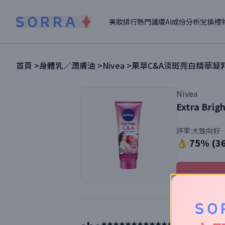
美妝排行
熱門護膚
AI成份分析
兌換禮
首頁 >
身體乳／潤膚油
>
Nivea
>
果萃C&A淡斑亮白精華凝
Nivea
Extra Brig
評率:
大致向好
👌 75% (3