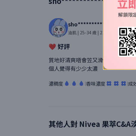
立
sho*******************
解鎖限
sho********************
油肌
| 25-34 歲
| 230則評價
❤️ 好評
質地好清爽唔會笠又滑身，但係如果身
個人覺得有少少太濃
濃稠度
香味濃度
成
|
|
其他人對
Nivea
果萃C&A