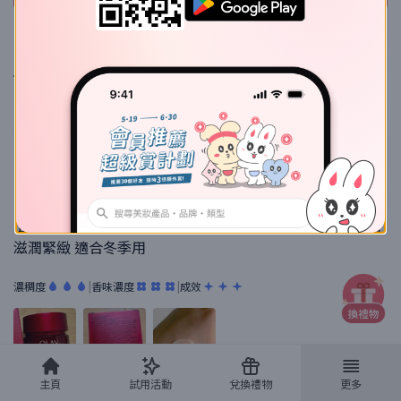
A*c
的使用評價
A*c
Ac
混合乾肌
| 25-34 歲
| 女性
| 259則評價
❤️ 好評
真實用家認證
佢質地輕盈易於吸收 有效淡化細紋 改善乾燥 用完之後皮膚
滋潤緊緻 適合冬季用
濃稠度
|
香味濃度
|
成效
主頁
試用活動
兌換禮物
更多
8/12/2025 18:31
在
Sorra官網
評價