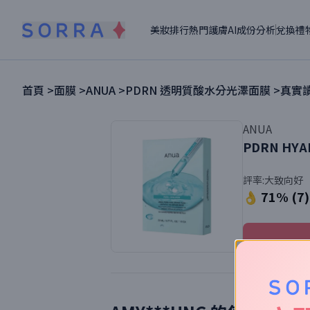
美妝排行
熱門護膚
AI成份分析
兌換禮
首頁 >
面膜
>
ANUA
>
PDRN 透明質酸水分光澤面膜
>
真實讀
ANUA
PDRN HYA
評率:
大致向好
👌 71% (7)