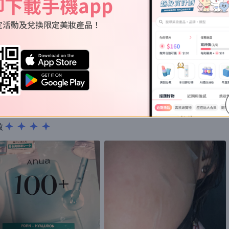
即下載手機app
定活動及兌換限定美妝產品！
都好足夠 full上去涼涼地好舒服！
效