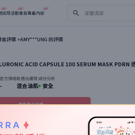
淡斑
深層清潔
物
試用活動
會員專屬內容
抗衰老
者評價 >
AMY***UNG
的評價
LURONIC ACID CAPSULE 100 SERUM MASK
PDRN
官方價格
較適合膚質
成份分析
-
混合油肌
安全
查看產品詳情