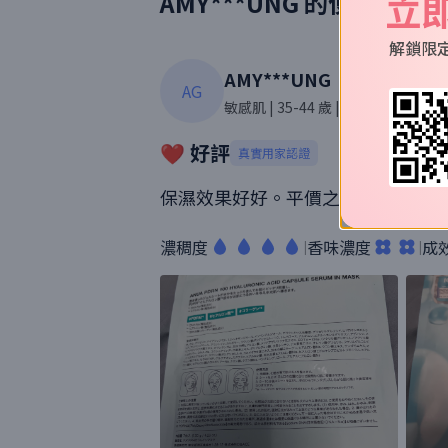
立
AMY***UNG
的使用評價
解鎖限
AMY***UNG
AG
敏感肌
| 35-44 歲
| 女性
| 30則評價
❤️ 好評
真實用家認證
保濕效果好好。平價之選 好貼面，精華
濃稠度
香味濃度
成
|
|